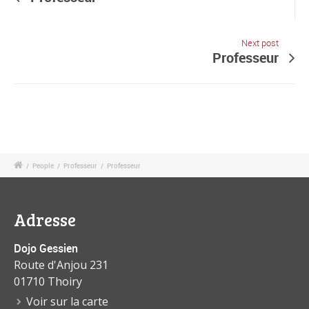
Next post
Professeur
/
People
/
Professeur
/
Professeur
Adresse
Dojo Gessien
Route d'Anjou 231
01710 Thoiry
Voir sur la carte