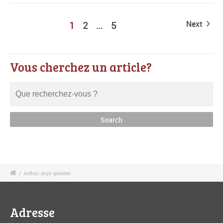
1
2
…
5
Next
Vous cherchez un article?
/
Author: dojo-gessien
Adresse