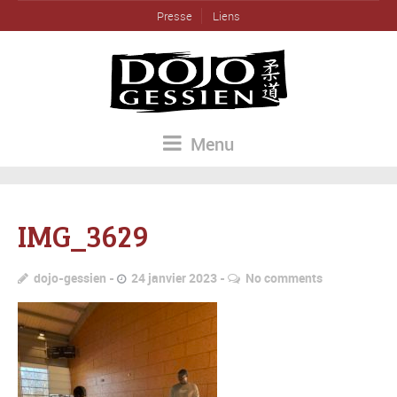
Presse
Liens
Menu
IMG_3629
dojo-gessien
24 janvier 2023
No comments