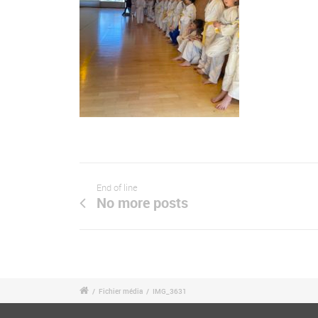
End of line
No more posts
/
Fichier média
/
IMG_3631