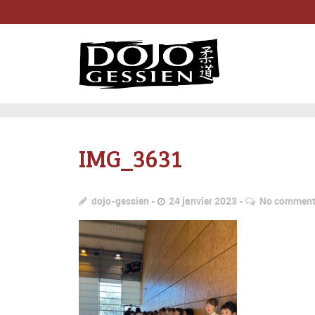
IMG_3631
dojo-gessien
24 janvier 2023
No commen